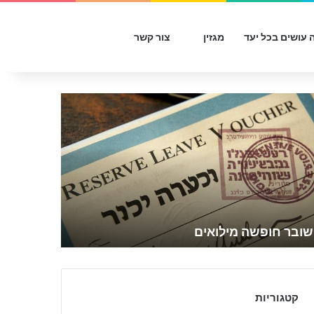
Sidebar
Switch skin
חפש עבור
 עושים בכל יעד
מגזין
צור קשר
שובר חופשה מילואים
קטגוריות