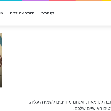
דף הבית
טיולים עם ילדים
מה
ש
ו
ב
ר
ח
ו
פ
ש
ה
מ
י
ל
ו
 לנו מאוד, ואנחנו מחויבים לשמירה עליה.
א
טים האישיים שלכם.
י