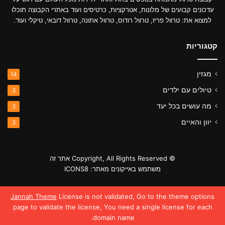
עדכונים קבועים של מלונות, אטרקציות, כרטיסים ועוד באתרי הקבוצה תוכלו
למצוא את: טרוול פריז, טרוול רודוס, טרוול אתונה, טרוול דובאי, טיקלי ועוד.
קטגוריות
מגזין
14
טיולים עם ילדים
3
מה עושים בכל יעד
3
יוון והאיים
3
© Copyright, All Rights Reserved אתר זה
משתמש באייקונים מאתר: ICONS8
Jannah Theme
License is not validated, Go to the theme options
page to validate the license, You need a single license for each
פרטיות
תקנון האתר
domain name.