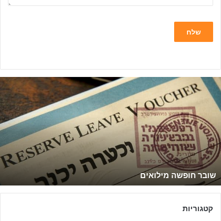
ש
ו
ב
ר
ח
ו
פ
ש
ה
שובר חופשה מילואים
מ
י
ל
ו
קטגוריות
א