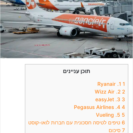
תוכן עניינים
1. Ryanair
1
2. Wizz Air
2
3. easyJet
3
4. Pegasus Airlines
4
5. Vueling
5
6
טיפים לטיסה חסכונית עם חברות לואו-קוסט
7
סיכום