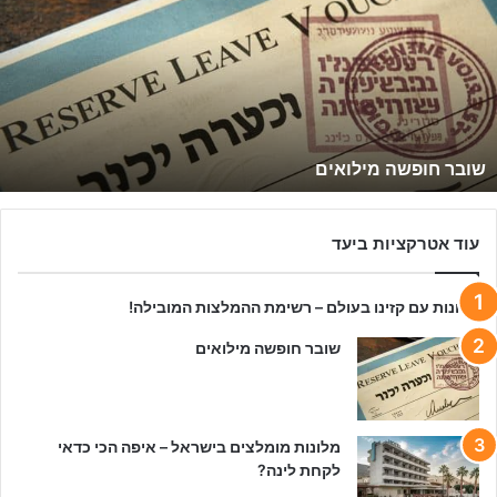
ב
ר
ח
ו
פ
ש
ה
שובר חופשה מילואים
מ
י
ל
ו
עוד אטרקציות ביעד
א
י
מלונות עם קזינו בעולם – רשימת ההמלצות המובילה!
ם
שובר חופשה מילואים
מלונות מומלצים בישראל – איפה הכי כדאי
לקחת לינה?