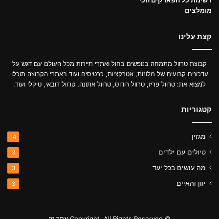
מומלצים
קצת עלינו
קבוצת טרוול מתמחה בנופשים בחול ואתרי תיירות מכל העולם עם דגש על
עדכונים קבועים של מלונות, אטרקציות, כרטיסים ועוד באתרי הקבוצה תוכלו
למצוא את: טרוול פריז, טרוול רודוס, טרוול אתונה, טרוול דובאי, טיקלי ועוד.
קטגוריות
מגזין
14
טיולים עם ילדים
3
מה עושים בכל יעד
3
יוון והאיים
3
© Copyright, All Rights Reserved אתר זה