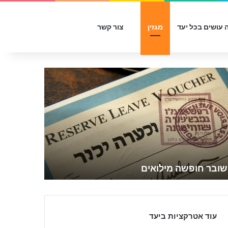
Sidebar
Switch skin
חפש עבור
 עושים בכל יעד
מגזין
צור קשר
שובר חופשה מילואים
עוד אטרקציות ביעד