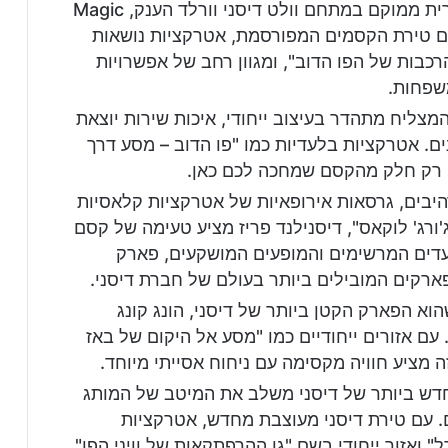
ארצות הברית ממוקם במתחם וולט דיסני וורלד הענק, Magic
ני. עם טירת הקסמים המפורסמת, אטרקציות נושאות
רכבות של הפו הדוב", ומגוון רחב של אפשרויות
שפחות.
מצליח מתהדר בעיצוב ייחודי, איכות שירות יוצאת
. אטרקציות בלעדיות כמו "פו הדוב – מסע דרך
ן רק חלק מהקסם שמחכה לכם כאן.
יבים, גרסאות אירופאיות של אטרקציות קלאסיות
'ורג' לוקאס", דיסנילנד פריז מציע טעימה של קסם
עדים המרשימים והמופעים המושקעים, פארק
קים המובילים ביותר בעולם של חברת דיסני.
וא הפארק הקטן ביותר של דיסני, הונג קונג
עם אזורים ייחודיים כמו "מסע אל היקום של באז
 מציע חוויה מקסימה עם ניחוח אסייתי מיוחד.
דש ביותר של דיסני משלב את המיטב של המותג
. עם טירת דיסני מעוצבת מחדש, אטרקציות
 ואזור ייחודי בשם "גן ההרפתקאות של וויני הפו",