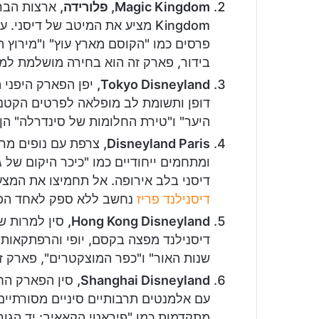
Magic Kingdom, פלורידה,
Kingdom מציע את המיטב של דיס
פרסים כמו "הקוסם מארץ עוץ" ו"מירוץ ה
בידור, פארק זה הוא בחירה מושלמת למ
Tokyo Disneyland,
יפן הפארק היפני ה
דופן ותשומת לב מופלאה לפרטים הקטנים
היער" ו"טירת החלומות של סינדרלה" ה
Disneyland Paris,
צרפת עם נופים מרה
ומתחמים ייחודיים כמו "כיכר היקום של ג
דיסני בלב אירופה. אל תחמיצו את המצ
דיסנילנד פריז
נחשב ללא ספק לאחד הפאר
Hong Kong Disneyland,
סין למרות שה
דיסנילנד מפצה בקסם, יופי והרפתקאות. 
שנות האור" ו"כפר המוצקטרים", פארק זה
Shanghai Disneyland,
סין הפארק הח
עם אלמנטים תרבותיים סיניים מסורתיים
מתקדמות כמו "פיראטי הקאאיב: יד הגורל"