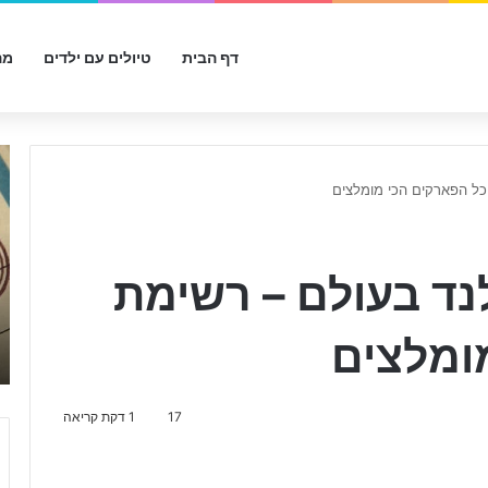
דף הבית
טיולים עם ילדים
מה
ש
ו
כל הפארקים הכי מומלצים
ב
ר
ח
ו
נד בעולם – רשימת
פ
ש
ומלצים
ה
מ
י
ל
17
1 דקת קריאה
ו
א
י